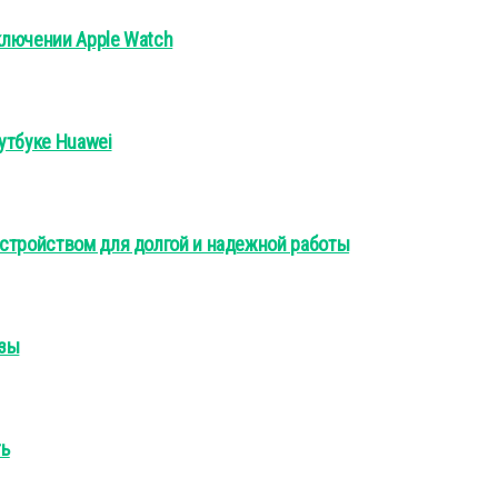
дключении Apple Watch
утбуке Huawei
устройством для долгой и надежной работы
ьзы
ть