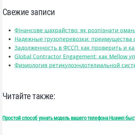
Свежие записи
Фінансове шахрайство: як розпізнати оман
Надежные грузоперевозки: преимущества сот
Задолженность в ФССП: как проверить и к
Global Contractor Engagement: как Mello
Физиология ретикулоэндотелиальной систе
Читайте также:
Простой способ узнать модель вашего телефона Huawei быс