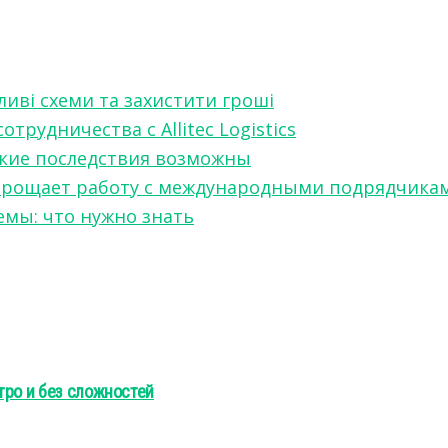
ливі схеми та захистити гроші
рудничества с Allitec Logistics
акие последствия возможны
w упрощает работу с международными подрядчика
мы: что нужно знать
тро и без сложностей