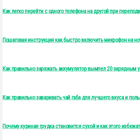
Как легко перейти с одного телефона на другой при перепо
Пошаговая инструкция как быстро включить микрофон на но
Как правильно заряжать аккумулятор вымпел 20 зарядным 
Как правильно заваривать чай габа для лучшего вкуса и пол
Почему куриная грудка становится сухой и как этого избежа