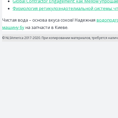
Global Contractor Engagement: как Mellow упро
Физиология ретикулоэндотелиальной системы: чт
Чистая вода – основа вкуса соков! Надежная
водоподго
машину бу
на запчасти в Киеве.
© NLSAmerica 2017-2020. При копировании материалов, требуется нали