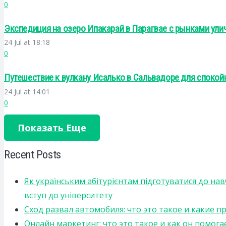
0
Экспедиция на озеро Ипакарай в Парагвае с рынками ули
24 Jul at 18:18
0
Путешествие к вулкану Исалько в Сальвадоре для спокой
24 Jul at 14:01
0
Показать Еще
Recent Posts
Як українським абітурієнтам підготуватися до на
вступ до університету
Сход развал автомобиля: что это такое и какие 
Онлайн маркетинг: что это такое и как он помога