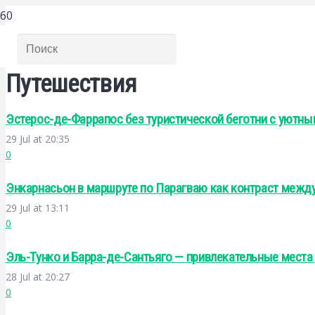
Путешествия
Эстерос-де-Фаррапос без туристической беготни с уютны
29 Jul at 20:35
0
Энкарнасьон в маршруте по Парагваю как контраст межд
29 Jul at 13:11
0
Эль-Тунко и Барра-де-Сантьяго — привлекательные места
28 Jul at 20:27
0