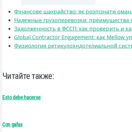
Фінансове шахрайство: як розпізнати оман
Надежные грузоперевозки: преимущества сот
Задолженность в ФССП: как проверить и к
Global Contractor Engagement: как Mello
Физиология ретикулоэндотелиальной систе
Читайте также:
Esto debe hacerse
Con gafas