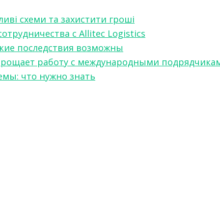
ливі схеми та захистити гроші
рудничества с Allitec Logistics
акие последствия возможны
w упрощает работу с международными подрядчика
мы: что нужно знать