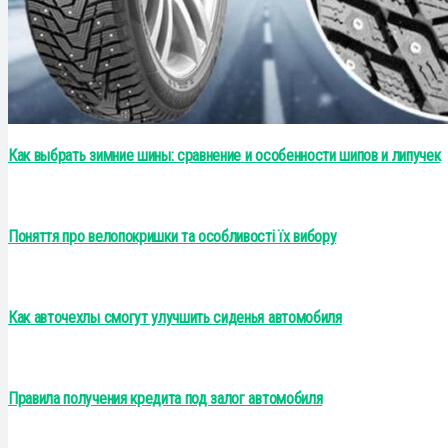
Как выбрать зимние шины: сравнение и особенности шипов и липучек
Поняття про велопокришки та особливості їх вибору
Как авточехлы смогут улучшить сиденья автомобиля
Правила получения кредита под залог автомобиля