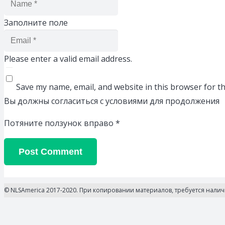
Заполните поле
Please enter a valid email address.
Save my name, email, and website in this browser for t
Вы должны согласиться с условиями для продолжения
Потяните ползунок вправо
*
Post Comment
© NLSAmerica 2017-2020. При копировании материалов, требуется нали