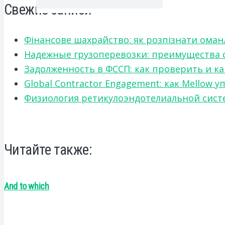
Свежие записи
Фінансове шахрайство: як розпізнати оман
Надежные грузоперевозки: преимущества сот
Задолженность в ФССП: как проверить и к
Global Contractor Engagement: как Mello
Физиология ретикулоэндотелиальной систе
Читайте также:
And to which