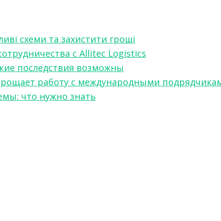
ливі схеми та захистити гроші
рудничества с Allitec Logistics
акие последствия возможны
w упрощает работу с международными подрядчика
мы: что нужно знать