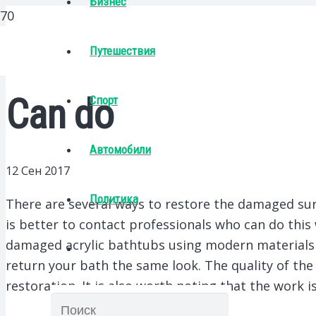
Бизнес
Путешествия
Can do
Спорт
Автомобили
12 Сен 2017
Политика
There are several ways to restore the damaged surf
is better to contact professionals who can do this
damaged acrylic bathtubs using modern materials 
return your bath the same look. The quality of the
restoration. It is also worth noting that the work 