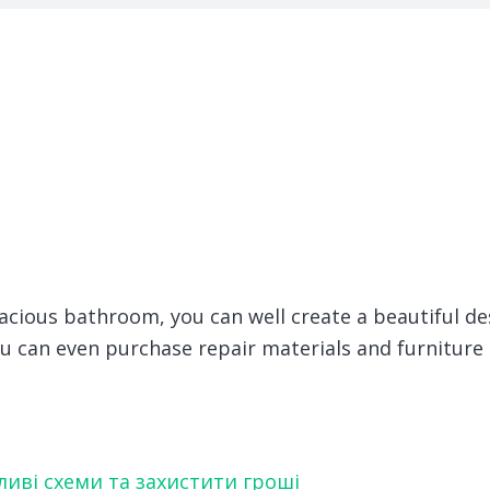
pacious bathroom, you can well create a beautiful de
u can even purchase repair materials and furniture i
ливі схеми та захистити гроші