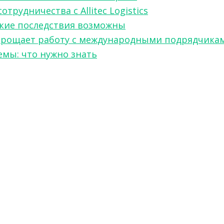
рудничества с Allitec Logistics
акие последствия возможны
w упрощает работу с международными подрядчика
мы: что нужно знать