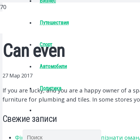
Бизнес
Путешествия
Can even
Спорт
Автомобили
27 Мар 2017
Политика
If you are lucky, and you are a happy owner of a s
furniture for plumbing and tiles.
In some stores yo
Свежие записи
Фінансове шахрайство: як розпізнати оман