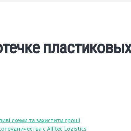
отечке пластиковых
ливі схеми та захистити гроші
рудничества с Allitec Logistics