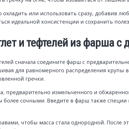
о охладить или использовать сразу, добавив лю
ться идеальной консистенции и сохранить поле
лет и тефтелей из фарша с 
телей сначала соедините фарш с предварительн
шивая для равномерного распределения крупы в
овленной гречки.
ка, предварительно измельченного и обжаренног
ы более сочными. Введите в фарш также специи п
вами, чтобы масса стала однородной. После э