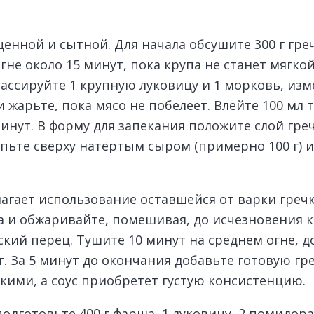
енной и сытной. Для начала обсушите 300 г гре
не около 15 минут, пока крупа не станет мягкой
 пассируйте 1 крупную луковицу и 1 морковь, из
 жарьте, пока мясо не побелеет. Влейте 100 мл 
инут. В форму для запекания положите слой греч
пьте сверху натёртым сыром (примерно 100 г) и 
агает использование оставшейся от варки гречки
ша и обжаривайте, помешивая, до исчезновения 
кий перец. Тушите 10 минут на среднем огне, до
 За 5 минут до окончания добавьте готовую гре
ягкими, а соус приобретет густую консистенцию.
дготовьте 400 г фарша, 1 луковицу, 2 помидора