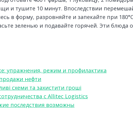
ощи и тушите 10 минут. Впоследствии перемешай
сь в форму, разровняйте и запекайте при 180°C
асьте зеленью и подавайте горячей. Эти блюда 
ке: упражнения, режим и профилактика
 продажи нефти
ливі схеми та захистити гроші
рудничества с Allitec Logistics
акие последствия возможны