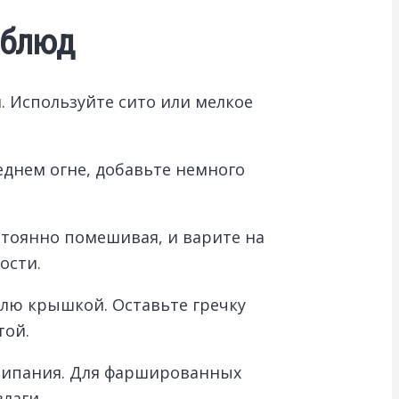
 блюд
. Используйте сито или мелкое
еднем огне, добавьте немного
остоянно помешивая, и варите на
ости.
юлю крышкой. Оставьте гречку
той.
слипания. Для фаршированных
лаги.