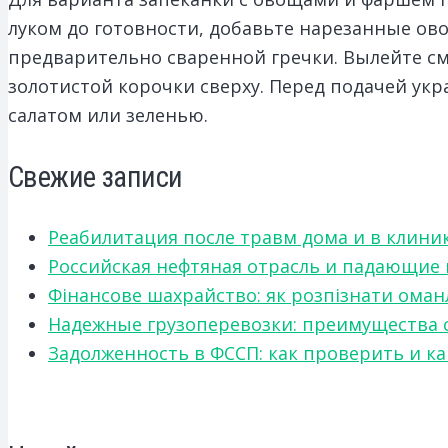
луком до готовности, добавьте нарезанные ов
предварительно сваренной гречки. Вылейте сме
золотистой корочки сверху. Перед подачей укр
салатом или зеленью.
Свежие записи
Реабилитация после травм дома и в клини
Российская нефтяная отрасль и падающие
Фінансове шахрайство: як розпізнати оман
Надежные грузоперевозки: преимущества сот
Задолженность в ФССП: как проверить и к