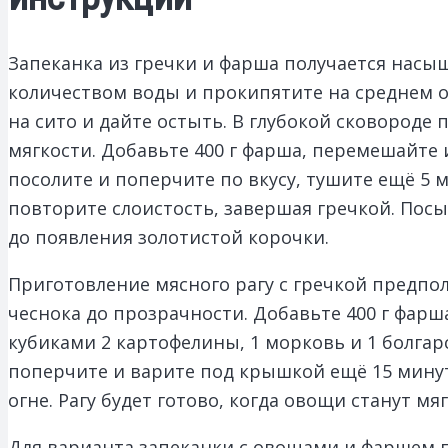
Запеканка из гречки и фарша получается насыщ
количеством воды и прокипятите на среднем ог
на сито и дайте остыть. В глубокой сковороде
мягкости. Добавьте 400 г фарша, перемешайте и
посолите и поперчите по вкусу, тушите ещё 5 м
повторите слоистость, завершая гречкой. Посы
до появления золотистой корочки.
Приготовление мясного рагу с гречкой предпол
чеснока до прозрачности. Добавьте 400 г фар
кубиками 2 картофелины, 1 морковь и 1 болгарс
поперчите и варите под крышкой ещё 15 минут.
огне. Рагу будет готово, когда овощи станут м
Для варианта запеканки с овощами и фаршем по