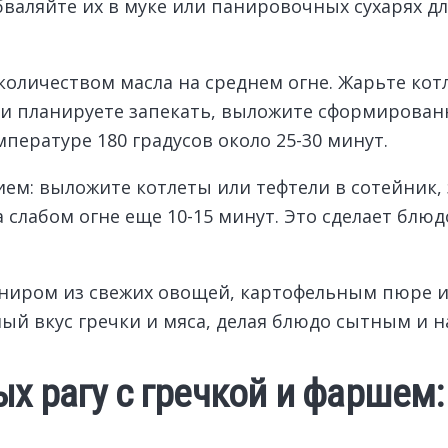
бваляйте их в муке или панировочных сухарях д
оличеством масла на среднем огне. Жарьте котл
ли планируете запекать, выложите сформирован
пературе 180 градусов около 25-30 минут.
ем: выложите котлеты или тефтели в сотейник,
а слабом огне еще 10-15 минут. Это сделает блю
рниром из свежих овощей, картофельным пюре и
ный вкус гречки и мяса, делая блюдо сытным и
ых рагу с гречкой и фаршем