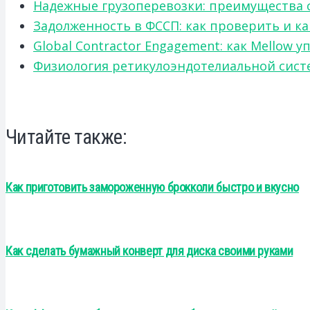
Надежные грузоперевозки: преимущества сот
Задолженность в ФССП: как проверить и к
Global Contractor Engagement: как Mello
Физиология ретикулоэндотелиальной систе
Читайте также:
Как приготовить замороженную брокколи быстро и вкусно
Как сделать бумажный конверт для диска своими руками