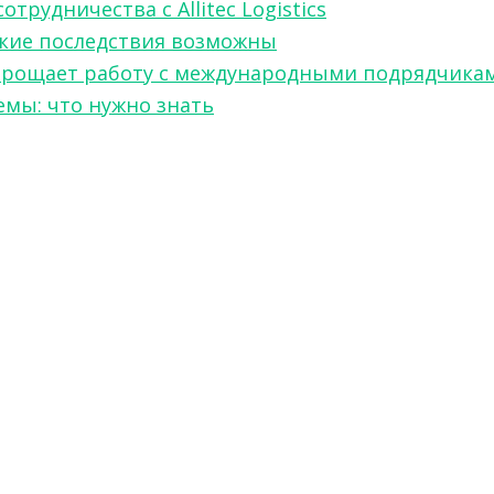
рудничества с Allitec Logistics
акие последствия возможны
w упрощает работу с международными подрядчика
мы: что нужно знать