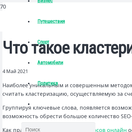
Бизнес
Путешествия
Что такое кластер
Спорт
Автомобили
4 Май 2021
Политика
Наиболее уникальным и совершенным методом
считать кластеризацию, осуществляемую за сч
Группируя ключевые слова, появляется возмож
возможность обрести большое количество SEO-
Как правило,
кластеризация запросов онлайн
о