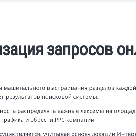
изация запросов он
 машинального выстраивания разделов каждой
ет результатов поисковой системы.
ность распределять важные лексемы на площадк
трафика и обрести PPC компании.
существляется, учитывая основу локации Интер