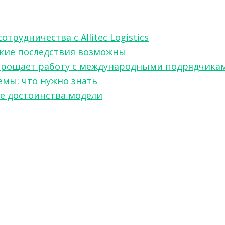
рудничества с Allitec Logistics
акие последствия возможны
w упрощает работу с международными подрядчика
мы: что нужно знать
ые достоинства модели