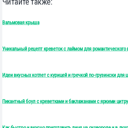
Читайте также:
Вальмовая крыша
Уникальный рецепт креветок с лаймом для романтического
Идеи вкусных котлет с курицей и гречкой по-грузински для
Пикантный боул с креветками и баклажанами с яркими цитр
Как быстро и вкусно приготовить линя на сковороде и в дух