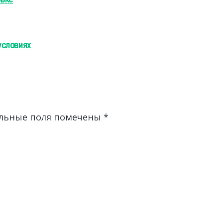
условиях
льные поля помечены
*