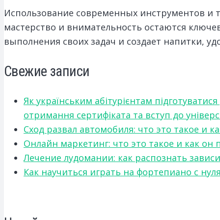
Использование современных инструментов и т
мастерство и внимательность остаются ключе
выполнения своих задач и создает напитки, у
Свежие записи
Як українським абітурієнтам підготуватися
отримання сертифіката та вступ до універ
Сход развал автомобиля: что это такое и 
Онлайн маркетинг: что это такое и как он
Лечение лудомании: как распознать зави
Как научиться играть на фортепиано с нул