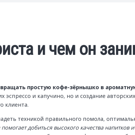
риста и чем он зан
ревращать простую кофе-зёрнышко в ароматную
х эспрессо и капучино, но и создание авторски
о клиента.
ладеть техникой правильного помола, оптимал
 помогает добиться высокого качества напитков 