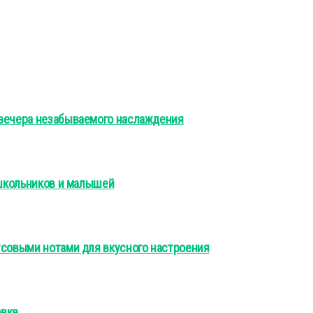
 вечера незабываемого наслаждения
 школьников и малышей
усовыми нотами для вкусного настроения
овке