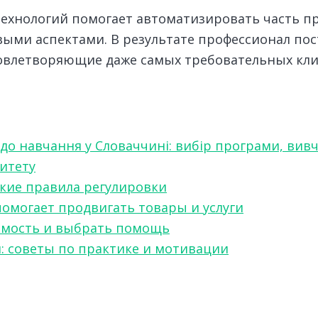
ехнологий помогает автоматизировать часть пр
выми аспектами. В результате профессионал по
довлетворяющие даже самых требовательных кли
 до навчання у Словаччині: вибір програми, вив
ситету
какие правила регулировки
 помогает продвигать товары и услуги
симость и выбрать помощь
я: советы по практике и мотивации