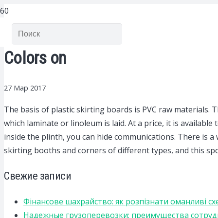
Colors on
27 Мар 2017
The basis of plastic skirting boards is PVC raw materials.
Th
which laminate or linoleum is laid. At a price, it is availa
inside the plinth, you can hide communications. There is a w
skirting booths and corners of different types, and this sp
Свежие записи
Фінансове шахрайство: як розпізнати оманливі сх
Надежные грузоперевозки: преимущества сотрудниче