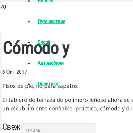
Бизнес
Путешествия
Cómodo y
Спорт
Автомобили
6 Окт 2017
Политика
Pisos de pie, no para zapatos
El tablero de terraza de polímero leñoso ahora se 
un recubrimiento confiable, práctico, cómodo y du
Свежие записи