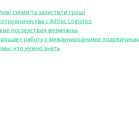
ливі схеми та захистити гроші
рудничества с Allitec Logistics
акие последствия возможны
w упрощает работу с международными подрядчика
мы: что нужно знать