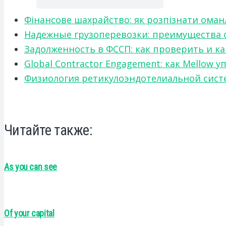
Фінансове шахрайство: як розпізнати оман
Надежные грузоперевозки: преимущества сот
Задолженность в ФССП: как проверить и к
Global Contractor Engagement: как Mello
Физиология ретикулоэндотелиальной систе
Читайте также:
As you can see
Of your capital