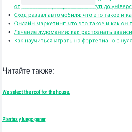
отримання сертифіката та вступ до універ
Сход развал автомобиля: что это такое и 
Онлайн маркетинг: что это такое и как он
Лечение лудомании: как распознать зави
Как научиться играть на фортепиано с нул
Читайте также:
We select the roof for the house.
Plantas y luego ganar