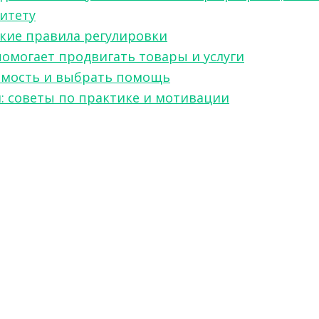
ситету
какие правила регулировки
 помогает продвигать товары и услуги
симость и выбрать помощь
я: советы по практике и мотивации