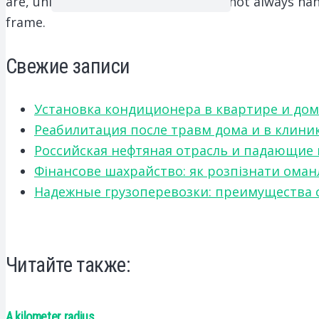
are, unlike brick, light, but they can not always ha
frame.
Свежие записи
Установка кондиционера в квартире и дом
Реабилитация после травм дома и в клини
Российская нефтяная отрасль и падающие
Фінансове шахрайство: як розпізнати оман
Надежные грузоперевозки: преимущества сот
Читайте также:
A kilometer radius