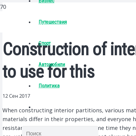
Бизнес
Путешествия
Construction of inte
Спорт
Автомобили
to use for this
Политика
12 Сен 2017
When constructing interior partitions, various mat
materials differ in their properties, and everyone
resistant to moisture, but at the same time they ne