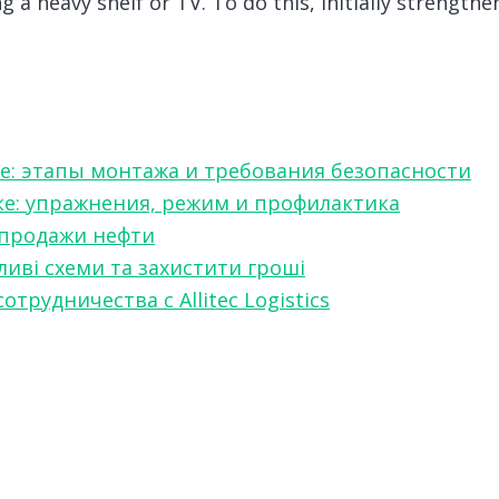
ng a heavy shelf or TV. To do this, initially strengt
е: этапы монтажа и требования безопасности
ке: упражнения, режим и профилактика
 продажи нефти
ливі схеми та захистити гроші
рудничества с Allitec Logistics