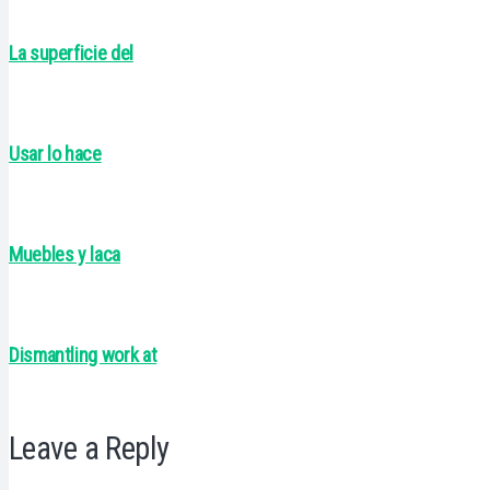
La superficie del
Usar lo hace
Muebles y laca
Dismantling work at
Leave a Reply