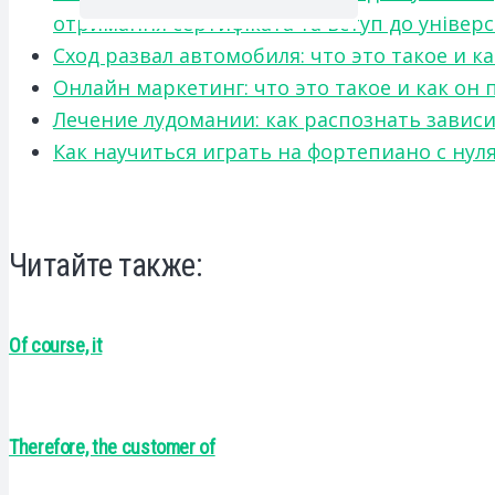
отримання сертифіката та вступ до універ
Сход развал автомобиля: что это такое и 
Онлайн маркетинг: что это такое и как он
Лечение лудомании: как распознать зави
Как научиться играть на фортепиано с нул
Читайте также:
Of course, it
Therefore, the customer of