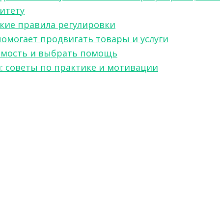
ситету
какие правила регулировки
 помогает продвигать товары и услуги
симость и выбрать помощь
я: советы по практике и мотивации