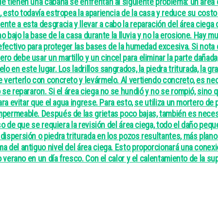
e tienen una cabaña se enfrentan al siguiente problema: un área 
esto todavía estropea la apariencia de la casa y reduce su costo s
te a esta desgracia y llevar a cabo la reparación del área ciega 
cho bajo la base de la casa durante la lluvia y no la erosione. Hay 
efectivo para proteger las bases de la humedad excesiva. Si nota 
o debe usar un martillo y un cincel para eliminar la parte dañada
 en este lugar. Los ladrillos sangrados, la piedra triturada, la gr
 verterlo con concreto y levármelo. Al vertiendo concreto, es ne
 se repararon. Si el área ciega no se hundió y no se rompió, sino
ara evitar que el agua ingrese. Para esto, se utiliza un mortero d
permeable. Después de las grietas poco bajas, también es necesar
so de que se requiera la revisión del área ciega, todo el daño peq
ispersión o piedra triturada en los pozos resultantes, más plano 
del antiguo nivel del área ciega. Esto proporcionará una conexión
verano en un día fresco. Con el calor y el calentamiento de la supe