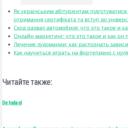
Як українським абітурієнтам підготуватися
отримання сертифіката та вступ до універ
Сход развал автомобиля: что это такое и 
Онлайн маркетинг: что это такое и как он
Лечение лудомании: как распознать зави
Как научиться играть на фортепиано с нул
Читайте также:
De toda el