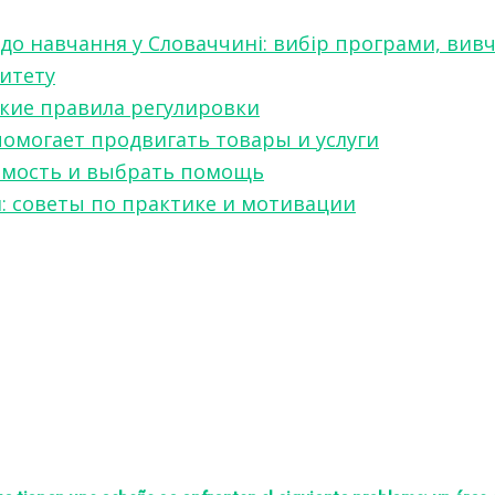
 до навчання у Словаччині: вибір програми, вив
ситету
какие правила регулировки
 помогает продвигать товары и услуги
симость и выбрать помощь
я: советы по практике и мотивации