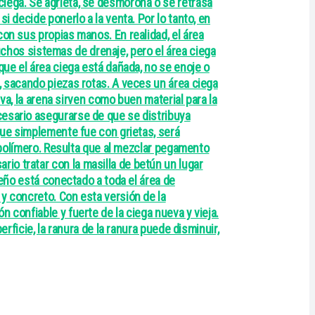
ciega. Se agrieta, se desmorona o se retrasa
i decide ponerlo a la venta. Por lo tanto, en
con sus propias manos. En realidad, el área
muchos sistemas de drenaje, pero el área ciega
que el área ciega está dañada, no se enoje o
, sacando piezas rotas. A veces un área ciega
ava, la arena sirven como buen material para la
cesario asegurarse de que se distribuya
 que simplemente fue con grietas, será
e polímero. Resulta que al mezclar pegamento
io tratar con la masilla de betún un lugar
ueño está conectado a toda el área de
y concreto. Con esta versión de la
 confiable y fuerte de la ciega nueva y vieja.
rficie, la ranura de la ranura puede disminuir,