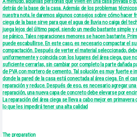
A menudo, aquellas personas que viven en una casa privada o qu
detrás de la base de la casa. Además de los problemas técnicos, 
nuestra nota, le daremos algunos consejos sobre cómo hacer fren
ciega de la base sirve para que el agua de lluvia no caiga del te
juega lejos del último papel, siendo un medio bastante simple y 
se pánico. Tales reparaciones menores se hacen bastante. Primer
puede escabullirse. En este caso, es necesario compactar el suelo
compactación. Después de verter el material seleccionado, debe
uniformemente y coincida con los lugares del área ciega, que no
suficiente cerrarlas, sin cambiar por completo la parte dañada p
de PVA con mortero de cemento. Tal solución es muy fuerte e im
donde la pared de la casa está conectada al área ciega. En el ca
reparación y reduce. Después de eso, es necesario agregar una d
reparación, una nueva capa de concreto debe elevarse por encima 
La reparación del área ciega se lleva a cabo mejor en primavera o 
lo que les impedirá tener una alta calidad
The preparation