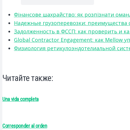
Фінансове шахрайство: як розпізнати оман
Надежные грузоперевозки: преимущества сот
Задолженность в ФССП: как проверить и к
Global Contractor Engagement: как Mello
Физиология ретикулоэндотелиальной систе
Читайте также:
Una vida completa
Corresponder al orden