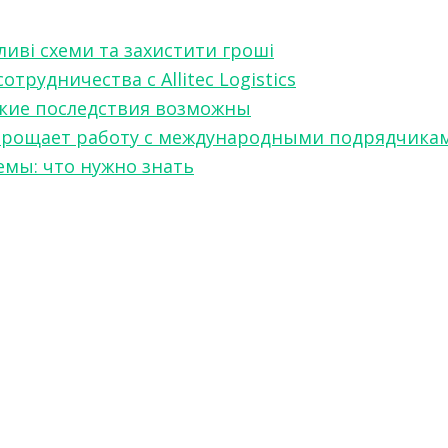
ливі схеми та захистити гроші
рудничества с Allitec Logistics
акие последствия возможны
w упрощает работу с международными подрядчика
мы: что нужно знать