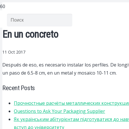
En un concreto
11 Oct 2017
Después de eso, es necesario instalar los perfiles.
De longit
un paso de 6.5-8 cm, en un metal y mosaico 10-11 cm.
Recent Posts
Прочностные расчёты металлических конструкций
Questions to Ask Your Packaging Supplier
Як українським абітурієнтам підготуватися до на
вступ до університету