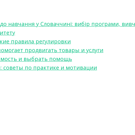
 до навчання у Словаччині: вибір програми, вив
ситету
какие правила регулировки
 помогает продвигать товары и услуги
симость и выбрать помощь
я: советы по практике и мотивации