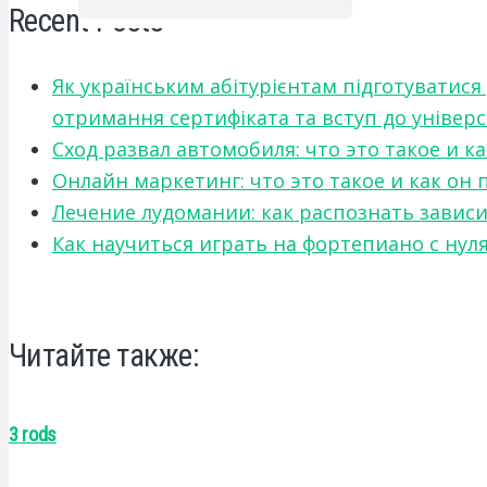
Recent Posts
Як українським абітурієнтам підготуватися
отримання сертифіката та вступ до універ
Сход развал автомобиля: что это такое и 
Онлайн маркетинг: что это такое и как он
Лечение лудомании: как распознать зави
Как научиться играть на фортепиано с нул
Читайте также:
3 rods