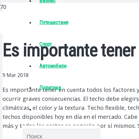
Бизнес
Путешествия
Es importante tener
Спорт
Автомобили
9 Mar 2018
Политика
Es importante tener en cuenta todos los factores y
ocurrir graves consecuencias. El techo debe elegi
climáticas, el color y la textura. Techo flexible, t
techos disponibles hoy en día en el mercado. Cabe 
más y todos los costos se pagarán por sí mismos. 