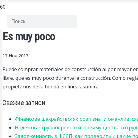
Es muy poco
17 Ноя 2017
Puede comprar materiales de construcción al por mayor en 
libre, que es muy poco durante la construcción.
Como regla 
propietarios de la tienda en línea asumirá.
Свежие записи
Фінансове шахрайство: як розпізнати оманливі сх
Надежные грузоперевозки: преимущества сотрудниче
Задолженность в ФССП: как проверить и какие п