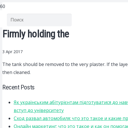
Firmly holding the
3 Apr 2017
The tank should be removed to the very plaster.
If the laye
then cleaned.
Recent Posts
Як українським абітурієнтам підготуватися до на
вступ до університету
Сход развал автомобиля: что это такое и какие 
Онлайн маркетинг: что это такое и как он помога