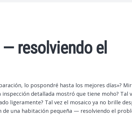
— resolviendo el
aración, lo pospondré hasta los mejores días»?
Mir
a inspección detallada mostró que tiene moho? Tal v
ado ligeramente? Tal vez el mosaico ya no brille de
n de una habitación pequeña — resolviendo el prob