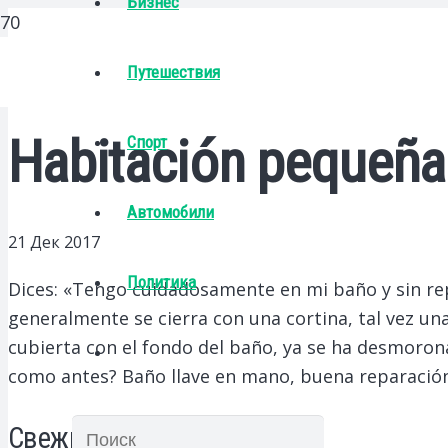
Бизнес
Путешествия
Habitación pequeña 
Спорт
Автомобили
21 Дек 2017
Политика
Dices: «Tengo cuidadosamente en mi baño y sin rep
generalmente se cierra con una cortina, tal vez un
cubierta con el fondo del baño, ya se ha desmoron
como antes? Baño llave en mano, buena reparació
Свежие записи