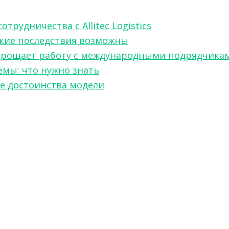
рудничества с Allitec Logistics
акие последствия возможны
w упрощает работу с международными подрядчика
мы: что нужно знать
ые достоинства модели