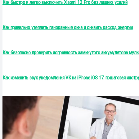
Как быстро и легко выключить Xiaomi 13 Pro без лишних усилий
Как правильно утеплить панорамные окна и снизить расход энергии
Как безопасно проверить исправность замкнутого аккумулятора мул
Как изменить звук уведомления VK на iPhone iOS 17: пошаговая инст