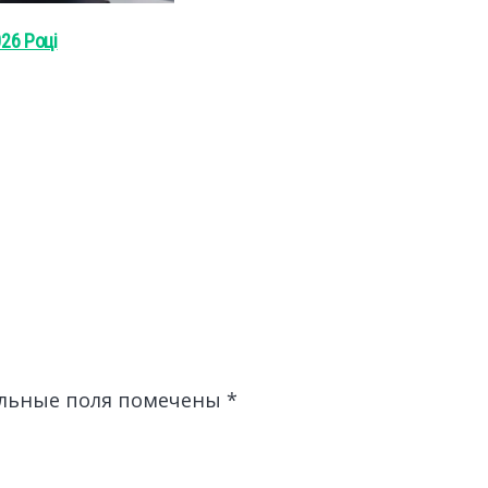
26 Році
льные поля помечены
*