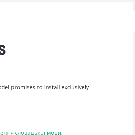
s
del promises to install exclusively
чення словацької мови,