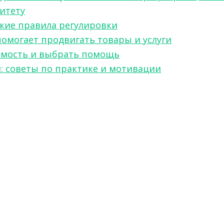
ситету
какие правила регулировки
 помогает продвигать товары и услуги
симость и выбрать помощь
я: советы по практике и мотивации