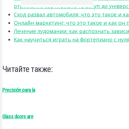
отримання сертифіката та вступ до універ
Сход развал автомобиля: что это такое и 
Онлайн маркетинг: что это такое и как он
Лечение лудомании: как распознать зави
Как научиться играть на фортепиано с нул
Читайте также:
Precisión para la
Glass doors are