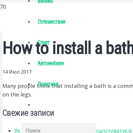
Бизнес
Путешествия
How to install a ba
Спорт
Автомобили
14 Июл 2017
Политика
Many people think that installing a bath is a comm
on the legs.
Свежие записи
Як українським абітурієнтам підготуватися