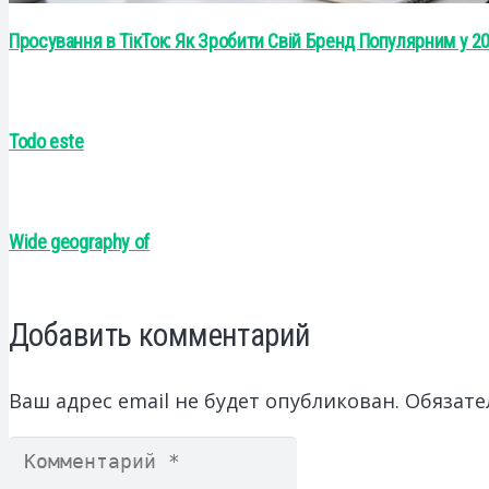
Просування в ТікТок: Як Зробити Свій Бренд Популярним у 20
Todo este
Wide geography of
Добавить комментарий
Ваш адрес email не будет опубликован.
Обязате