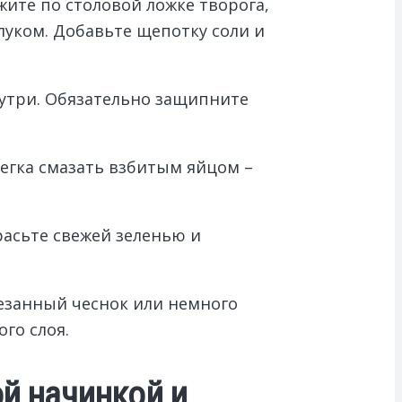
жите по столовой ложке творога,
уком. Добавьте щепотку соли и
нутри. Обязательно защипните
егка смазать взбитым яйцом –
расьте свежей зеленью и
езанный чеснок или немного
го слоя.
ой начинкой и