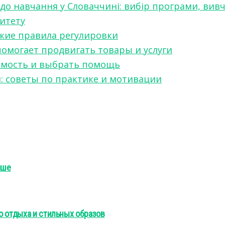
 до навчання у Словаччині: вибір програми, вив
ситету
какие правила регулировки
 помогает продвигать товары и услуги
симость и выбрать помощь
я: советы по практике и мотивации
чше
о отдыха и стильных образов