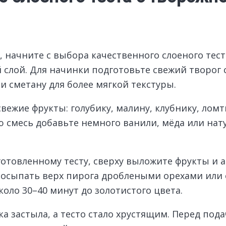
начните с выбора качественного слоеного тест
ий слой. Для начинки подготовьте свежий творо
и сметану для более мягкой текстуры.
вежие фрукты: голубику, малину, клубнику, ломт
ю смесь добавьте немного ванили, мёда или нат
отовленному тесту, сверху выложите фрукты и а
 посыпать верх пирога дроблеными орехами или
коло 30–40 минут до золотистого цвета.
а застыла, а тесто стало хрустящим. Перед под