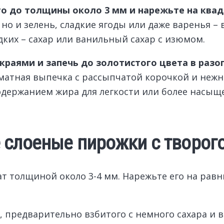
то до толщины около 3 мм и нарежьте на ква
 но и зелень, сладкие ягоды или даже варенья –
дких – сахар или ванильный сахар с изюмом.
краями и запечь до золотистого цвета в разо
оматная выпечка с рассыпчатой корочкой и нежн
одержанием жира для легкости или более насыще
 слоеные пирожки с творог
рат толщиной около 3-4 мм. Нарежьте его на ра
 предварительно взбитого с немного сахара и в