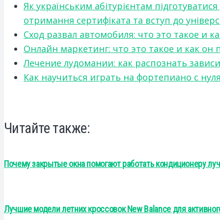
Як українським абітурієнтам підготуватися
отримання сертифіката та вступ до універ
Сход развал автомобиля: что это такое и 
Онлайн маркетинг: что это такое и как он
Лечение лудомании: как распознать зави
Как научиться играть на фортепиано с нул
Читайте также:
Почему закрытые окна помогают работать кондиционеру лу
Лучшие модели летних кроссовок New Balance для активног