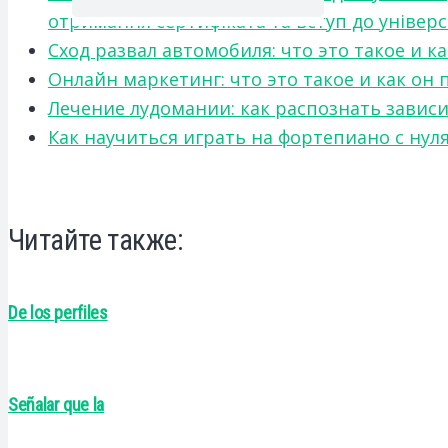
отримання сертифіката та вступ до універ
Сход развал автомобиля: что это такое и 
Онлайн маркетинг: что это такое и как он
Лечение лудомании: как распознать зави
Как научиться играть на фортепиано с нул
Читайте также:
De los perfiles
Señalar que la