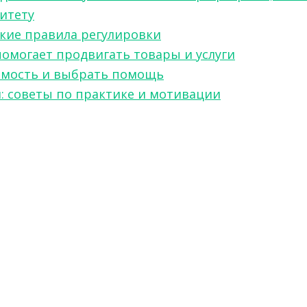
ситету
какие правила регулировки
 помогает продвигать товары и услуги
симость и выбрать помощь
я: советы по практике и мотивации