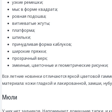
узкие ремешки;
мыс в форме квадрата;
ровная подошва;
витиеватые жгуты;
платформа;
шпильки;
причудливая форма каблуков;
широкие пряжки;
прозрачный верх;
змеиные, цветочные и геометрические рисунки;
Все летние новинки отличаются яркой цветовой гаммо
материала: кожи гладкой и лакированной, замши, нубук
Мюли
У них нет задников. Напоминают домашние тапки, и