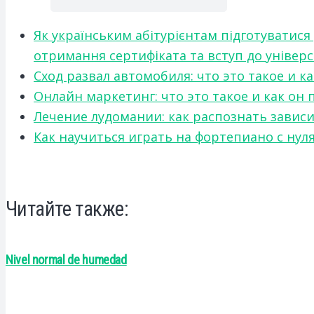
Як українським абітурієнтам підготуватися
отримання сертифіката та вступ до універ
Сход развал автомобиля: что это такое и 
Онлайн маркетинг: что это такое и как он
Лечение лудомании: как распознать зави
Как научиться играть на фортепиано с нул
Читайте также:
Nivel normal de humedad