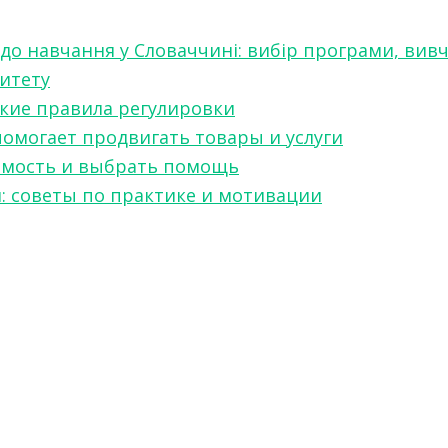
 до навчання у Словаччині: вибір програми, вив
ситету
какие правила регулировки
 помогает продвигать товары и услуги
симость и выбрать помощь
я: советы по практике и мотивации