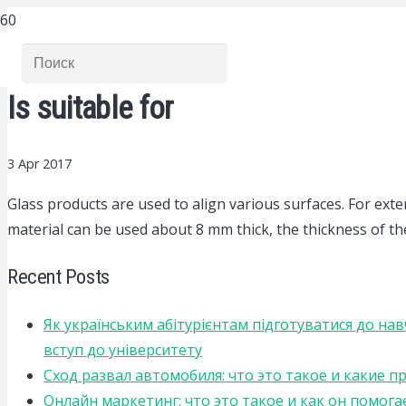
Is suitable for
3 Apr 2017
Glass products are used to align various surfaces.
For exte
material can be used about 8 mm thick, the thickness of the
Recent Posts
Як українським абітурієнтам підготуватися до на
вступ до університету
Сход развал автомобиля: что это такое и какие 
Онлайн маркетинг: что это такое и как он помога