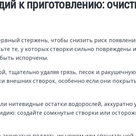
ий к приготовлению: очист
ервный стержень, чтобы снизить риск появлени
те те, у которых створки сильно повреждены и
 быть испорчены.
, тщательно удаляя грязь, песок и ракушечную
ки внешних створок, особенно если они покрыт
или нитевидные остатки водорослей, аккуратно 
дию: создайте сомкнутые створки или осторожно
 аккуратно поддеть их ножом или специальной 