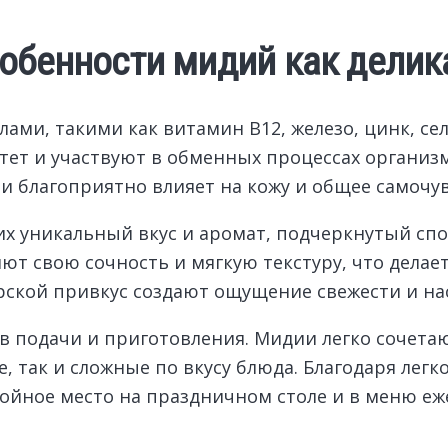
обенности мидий как делик
ми, такими как витамин B12, железо, цинк, се
ет и участвуют в обменных процессах организм
и благоприятно влияет на кожу и общее самочув
их уникальный вкус и аромат, подчеркнутый сп
яют свою сочность и мягкую текстуру, что дел
рской привкус создают ощущение свежести и на
в подачи и приготовления. Мидии легко сочета
е, так и сложные по вкусу блюда. Благодаря лег
йное место на праздничном столе и в меню еж