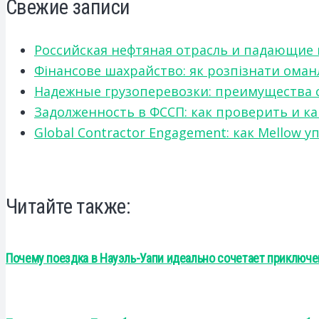
Свежие записи
Российская нефтяная отрасль и падающие
Фінансове шахрайство: як розпізнати оман
Надежные грузоперевозки: преимущества сот
Задолженность в ФССП: как проверить и к
Global Contractor Engagement: как Mello
Читайте также:
Почему поездка в Науэль-Уапи идеально сочетает приключ