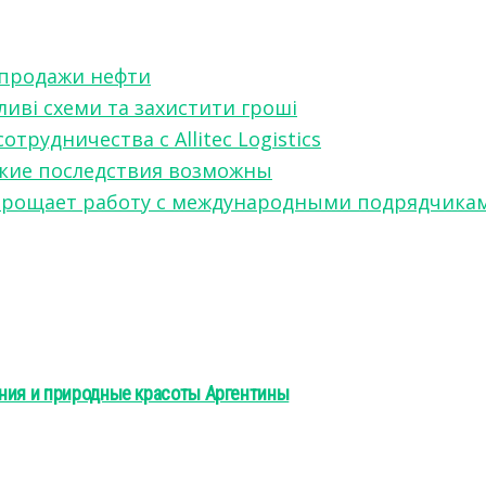
 продажи нефти
ливі схеми та захистити гроші
рудничества с Allitec Logistics
акие последствия возможны
w упрощает работу с международными подрядчика
ения и природные красоты Аргентины