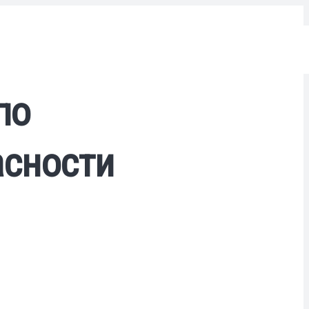
по
асности