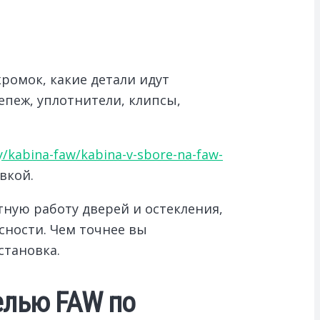
кромок, какие детали идут
епеж, уплотнители, клипсы,
ny/kabina-faw/kabina-v-sbore-na-faw-
вкой.
ную работу дверей и остекления,
сности. Чем точнее вы
становка.
елью FAW по