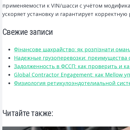
применяемости к VIN/шасси с учётом модифика
ускоряет установку и гарантирует корректную 
Свежие записи
Фінансове шахрайство: як розпізнати оман
Надежные грузоперевозки: преимущества сот
Задолженность в ФССП: как проверить и к
Global Contractor Engagement: как Mello
Физиология ретикулоэндотелиальной систе
Читайте также: