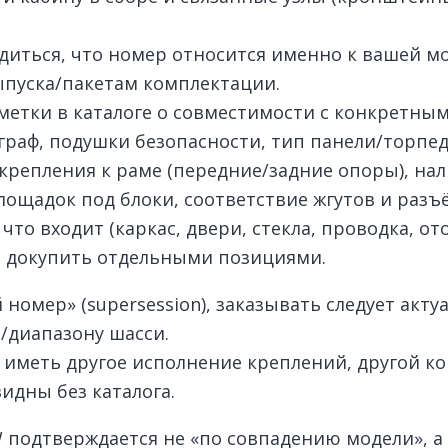
диться, что номер относится именно к вашей м
ыпуска/пакетам комплектации.
метки в каталоге о совместимости с конкретны
раф, подушки безопасности, тип панели/торпед
репления к раме (передние/задние опоры), на
ощадок под блоки, соответствие жгутов и разъ
что входит (каркас, двери, стекла, проводка, от
и докупить отдельными позициями.
 номер» (supersession), заказывать следует акт
/диапазону шасси.
 иметь другое исполнение креплений, другой ко
идны без каталога.
W подтверждается не «по совпадению модели», а