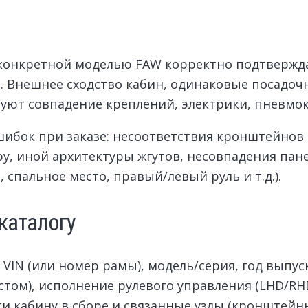
 конкретной моделью FAW корректно подтвержд
и. Внешнее сходство кабин, одинаковые посадо
руют совпадение креплений, электрики, пневмо
шибок при заказе: несоответствия кронштейнов 
, иной архитектуры жгутов, несовпадения пане
пальное место, правый/левый руль и т.д.).
каталогу
IN (или номер рамы), модель/серия, год выпус
том), исполнение рулевого управления (LHD/RHD
ти кабину в сборе и связанные узлы (кронштейны