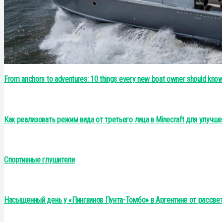
From anchors to adventures: 10 things every new boat owner should kno
Как реализовать режим вида от третьего лица в Minecraft для улучш
Спортивные глушители
Насыщенный день у «Пингвинов Пунта-Томбо» в Аргентине от рассве