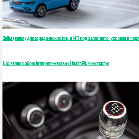
Займ (заем) для юридических лиц и ИП под залог авто: условия и по
Що являє собою інтернет-магазин HealthFit, чим торгує