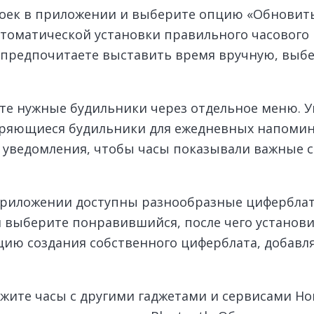
троек в приложении и выберите опцию «Обновить
втоматической установки правильного часового 
ы предпочитаете выставить время вручную, вы
ьте нужные будильники через отдельное меню. 
торяющиеся будильники для ежедневных напомин
е уведомления, чтобы часы показывали важные
 приложении доступны разнообразные цифербла
 выберите понравившийся, после чего установит
цию создания собственного циферблата, добавл
жите часы с другими гаджетами и сервисами Hon