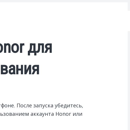
onor для
ования
оне. После запуска убедитесь,
ьзованием аккаунта Honor или