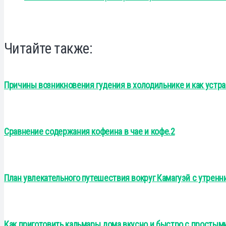
Читайте также:
Причины возникновения гудения в холодильнике и как устр
Сравнение содержания кофеина в чае и кофе.2
План увлекательного путешествия вокруг Камагуэй с утренн
Как приготовить кальмары дома вкусно и быстро с простым