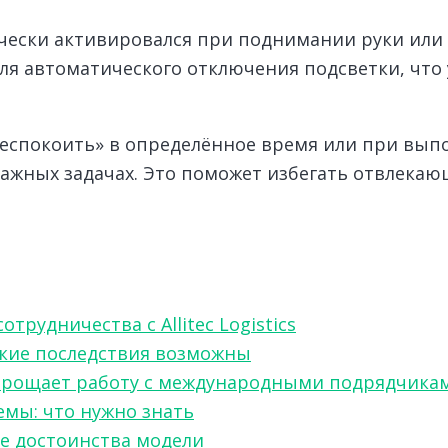
ически активировался при поднимании руки или 
 для автоматического отключения подсветки, чт
беспокоить» в определённое время или при вып
важных задачах. Это поможет избегать отвлека
рудничества с Allitec Logistics
акие последствия возможны
w упрощает работу с международными подрядчика
мы: что нужно знать
ые достоинства модели