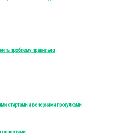
анить проблему правильно
ими стартами и вечерними прогулками
и рецептами