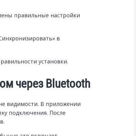
влены правильные настройки
«Синхронизировать» в
правильности установки.
ом через Bluetooth
оне видимости. В приложении
пку подключения. После
в.
Обычно это включает