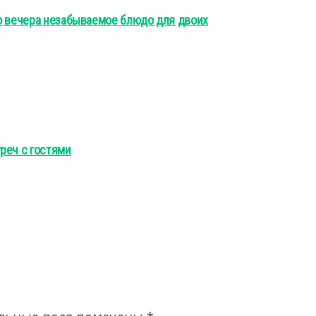
о вечера незабываемое блюдо для двоих
реч с гостями