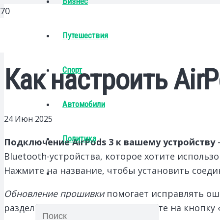
Бизнес
Путешествия
Как настроить Air
Спорт
Автомобили
24 Июн 2025
Политика
Подключение AirPods 3 к вашему устройству
Bluetooth-устройства, которое хотите использо
Нажмите на название, чтобы установить соедин
Обновление прошивки
помогает исправлять оши
раздел настроек Bluetooth, нажмите на кнопку