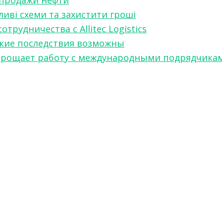
 продажи нефти
ливі схеми та захистити гроші
рудничества с Allitec Logistics
акие последствия возможны
w упрощает работу с международными подрядчика