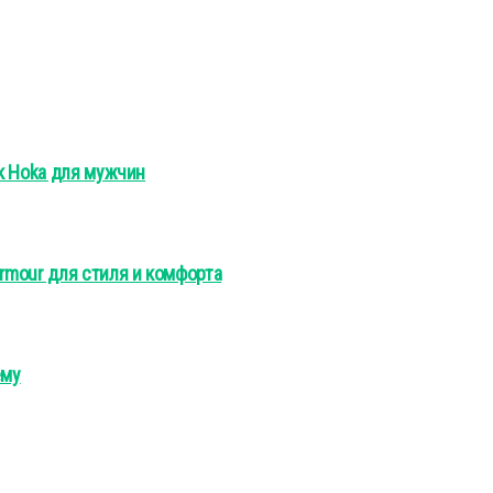
к Hoka для мужчин
rmour для стиля и комфорта
ему