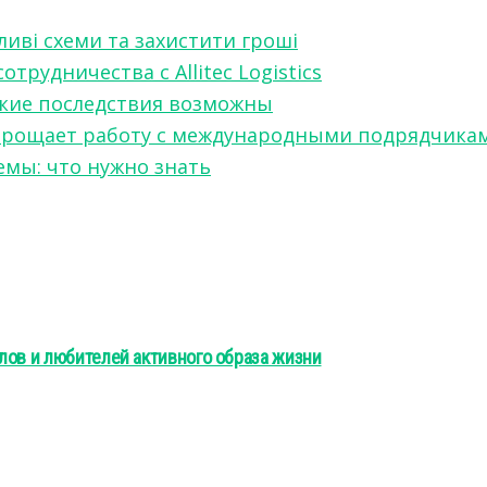
ливі схеми та захистити гроші
рудничества с Allitec Logistics
акие последствия возможны
w упрощает работу с международными подрядчика
мы: что нужно знать
лов и любителей активного образа жизни