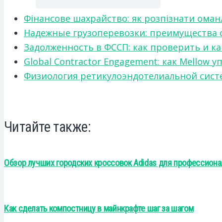
Фінансове шахрайство: як розпізнати оман
Надежные грузоперевозки: преимущества сот
Задолженность в ФССП: как проверить и к
Global Contractor Engagement: как Mello
Физиология ретикулоэндотелиальной систе
Читайте также:
Обзор лучших городских кроссовок Adidas для профессиона
Как сделать компостницу в майнкрафте шаг за шагом