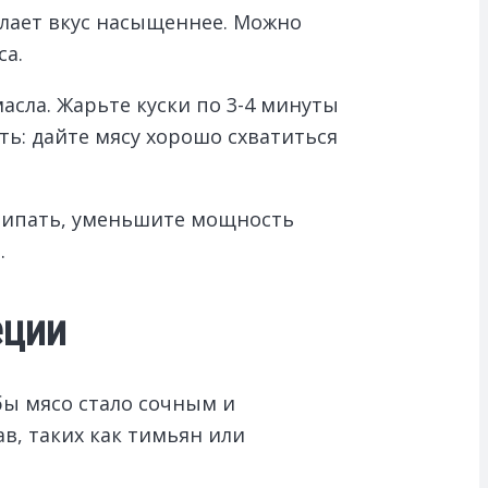
елает вкус насыщеннее. Можно
са.
асла. Жарьте куски по 3-4 минуты
ь: дайте мясу хорошо схватиться
илипать, уменьшите мощность
.
еции
бы мясо стало сочным и
в, таких как тимьян или