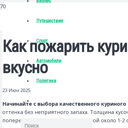
Бизнес
Путешествия
Как пожарить кури
Спорт
Автомобили
вкусно
Политика
23 Июн 2025
Начинайте с выбора качественного куриного
оттенка без неприятного запаха. Толщина кус
поперек волокон на куски толщиной около 1-2 