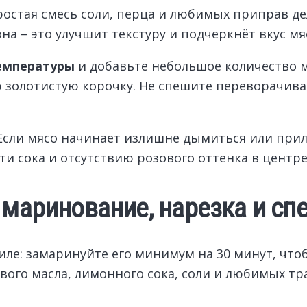
Простая смесь соли, перца и любимых приправ д
а – это улучшит текстуру и подчеркнёт вкус мя
температуры
и добавьте небольшое количество м
 золотистую корочку. Не спешите переворачиват
 Если мясо начинает излишне дымиться или пр
и сока и отсутствию розового оттенка в центре
 маринование, нарезка и сп
ле: замаринуйте его минимум на 30 минут, что
ого масла, лимонного сока, соли и любимых тра