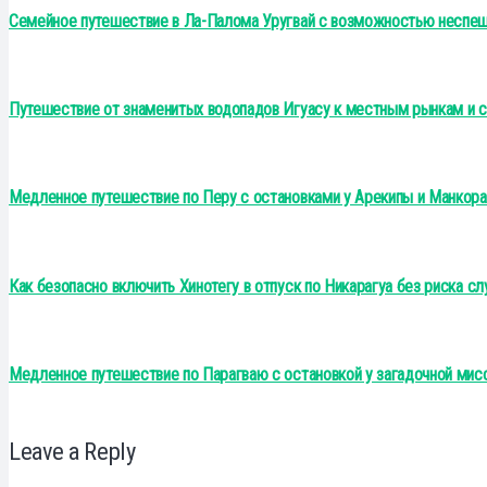
Семейное путешествие в Ла-Палома Уругвай с возможностью неспеш
Путешествие от знаменитых водопадов Игуасу к местным рынкам и
Медленное путешествие по Перу с остановками у Арекипы и Манкор
Как безопасно включить Хинотегу в отпуск по Никарагуа без риска сл
Медленное путешествие по Парагваю с остановкой у загадочной мис
Leave a Reply