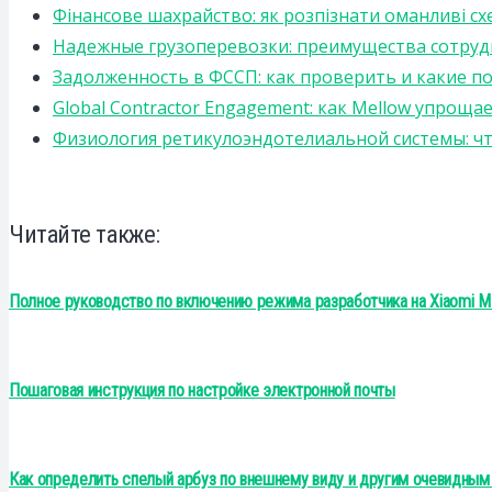
Фінансове шахрайство: як розпізнати оманливі сх
Надежные грузоперевозки: преимущества сотрудниче
Задолженность в ФССП: как проверить и какие п
Global Contractor Engagement: как Mellow упро
Физиология ретикулоэндотелиальной системы: чт
Читайте также:
Полное руководство по включению режима разработчика на Xiaomi M
Пошаговая инструкция по настройке электронной почты
Как определить спелый арбуз по внешнему виду и другим очевидным