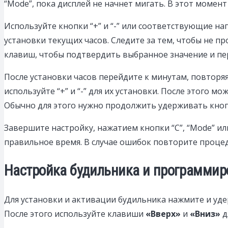
“Mode”, пока дисплей не начнет мигать. В этот момен
Используйте кнопки “+” и “-” или соответствующие на
установки текущих часов. Следите за тем, чтобы не п
клавиш, чтобы подтвердить выбранное значение и пе
После установки часов перейдите к минутам, повторя
используйте “+” и “-” для их установки. После этого м
Обычно для этого нужно продолжить удерживать кноп
Завершите настройку, нажатием кнопки “C”, “Mode” ил
правильное время. В случае ошибок повторите процеду
Настройка будильника и программир
Для установки и активации будильника нажмите и уд
После этого используйте клавиши
«Вверх»
и
«Вниз»
д