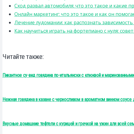
Сход развал автомобиля: что это такое и какие 
Онлайн маркетинг: что это такое и как он помога
Лечение лудомании: как распознать зависимост
Как научиться играть на фортепиано с нуля: сов
Читайте также:
Пикантное су-вид говядина по-итальянски с клюквой и маринованным
Нежная говядина в казане с черносливом в ароматном винном соусе 
Вкусные домашние тефтели с курицей и гречкой на ужин для всей се