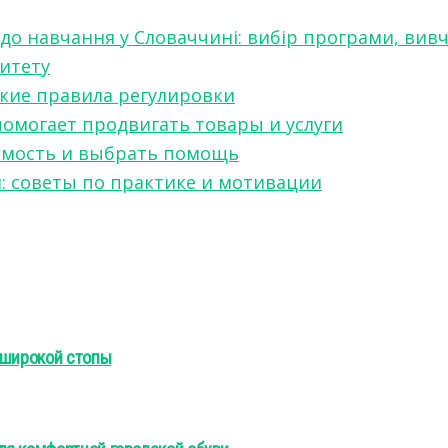
 до навчання у Словаччині: вибір програми, вив
ситету
какие правила регулировки
 помогает продвигать товары и услуги
симость и выбрать помощь
я: советы по практике и мотивации
 широкой стопы