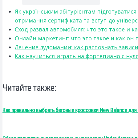
Як українським абітурієнтам підготуватися
отримання сертифіката та вступ до універ
Сход развал автомобиля: что это такое и 
Онлайн маркетинг: что это такое и как он
Лечение лудомании: как распознать зави
Как научиться играть на фортепиано с нул
Читайте также:
Как правильно выбрать беговые кроссовки New Balance для