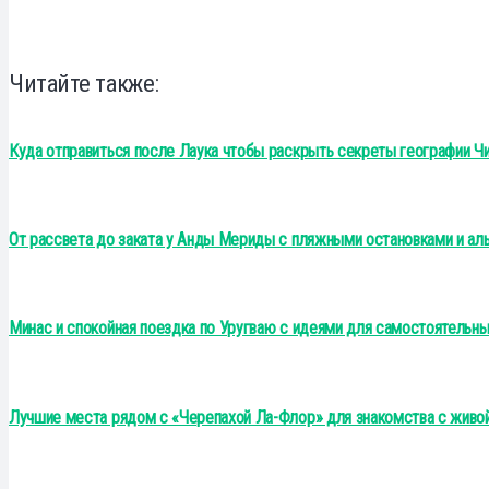
Читайте также:
Куда отправиться после Лаука чтобы раскрыть секреты географии Чи
От рассвета до заката у Анды Мериды с пляжными остановками и ал
Минас и спокойная поездка по Уругваю с идеями для самостоятельны
Лучшие места рядом с «Черепахой Ла-Флор» для знакомства с живо