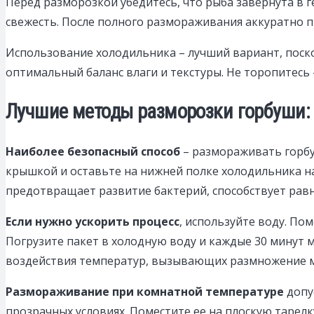
Перед разморозкой убедитесь, что рыба завернута в 
свежесть. После полного размораживания аккуратно 
Использование холодильника – лучший вариант, поск
оптимальный баланс влаги и текстуры. Не торопитесь
Лучшие методы разморозки горбуши: 
Наиболее безопасный способ
– размораживать горбу
крышкой и оставьте на нижней полке холодильника на 
предотвращает развитие бактерий, способствует ра
Если нужно ускорить процесс
, используйте воду. По
Погрузите пакет в холодную воду и каждые 30 минут м
воздействия температур, вызывающих размножение 
Размораживание при комнатной температуре
допус
прозрачных условиях. Поместите ее на плоскую тарел