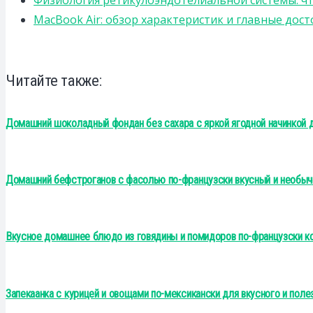
MacBook Air: обзор характеристик и главные дос
Читайте также:
Домашний шоколадный фондан без сахара с яркой ягодной начинкой 
Домашний бефстроганов с фасолью по-французски вкусный и необыч
Вкусное домашнее блюдо из говядины и помидоров по-французски к
Запекаанка с курицей и овощами по-мексикански для вкусного и пол