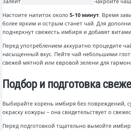
Залейте имбирь горячей водой и накройте чаш
Настоите напиток около
5-10 минут
. Время зав
более ярким и острым станет чай. Для дополн
подчеркнут свежесть имбиря и добавят витами
Перед употреблением аккуратно процедите чай,
насыщенный вкус. Пейте чай небольшими глотк
свежей мятной или евровой зелени для гармони
Подбор и подготовка свеже
Выбирайте корень имбиря без повреждений, с
окраску кожуры – она свидетельствует о свежес
Перед подготовкой тщательно вымойте имбирь 