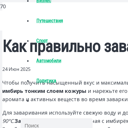
Бизнес
Путешествия
Как правильно зав
Спорт
Автомобили
24 Июн 2025
Политика
Чтобы получить насыщенный вкус и максимальн
имбирь тонким слоем кожуры
и нарежьте ег
аромата и активных веществ во время заварки
Для заваривания используйте свежую воду и до
90°C
.
Запомните
, что кипяток для чая с имбир