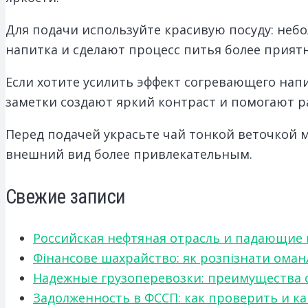
Для подачи используйте красивую посуду: не
напитка и сделают процесс питья более прият
Если хотите усилить эффект согревающего нап
заметки создают яркий контраст и помогают р
Перед подачей украсьте чай тонкой веточкой м
внешний вид более привлекательным.
Свежие записи
Российская нефтяная отрасль и падающие
Фінансове шахрайство: як розпізнати оман
Надежные грузоперевозки: преимущества сот
Задолженность в ФССП: как проверить и к