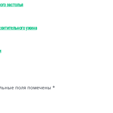
ого застолья
схитительного ужина
и
льные поля помечены
*