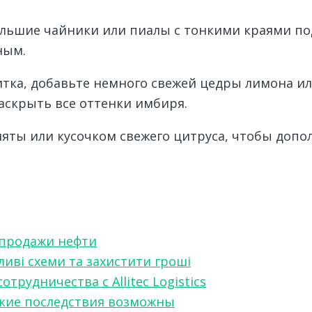
большие чайники или пиалы с тонкими краями 
ным.
итка, добавьте немного свежей цедры лимона и
аскрыть все оттенки имбиря.
яты или кусочком свежего цитруса, чтобы допол
 продажи нефти
ливі схеми та захистити гроші
рудничества с Allitec Logistics
акие последствия возможны