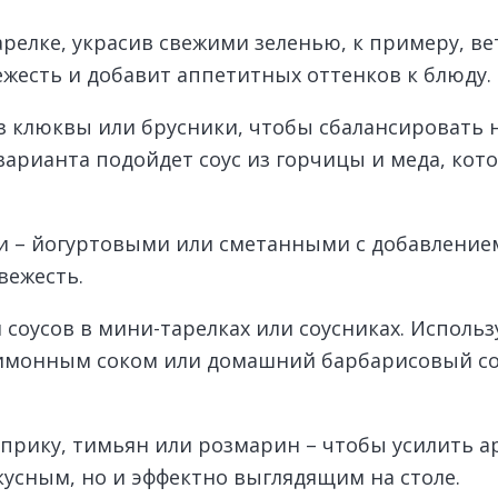
релке, украсив свежими зеленью, к примеру, в
ежесть и добавит аппетитных оттенков к блюду.
из клюквы или брусники, чтобы сбалансировать
варианта подойдет соус из горчицы и меда, кот
 – йогуртовыми или сметанными с добавлением 
вежесть.
соусов в мини-тарелках или соусниках. Использу
 лимонным соком или домашний барбарисовый со
априку, тимьян или розмарин – чтобы усилить 
кусным, но и эффектно выглядящим на столе.