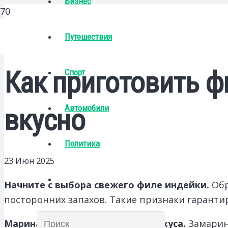
Бизнес
Путешествия
Как приготовить ф
Спорт
Автомобили
вкусно
Политика
23 Июн 2025
Начните с выбора свежего филе индейки.
Обр
посторонних запахов. Такие признаки гарантир
Маринад – залог насыщенного вкуса.
Замарину