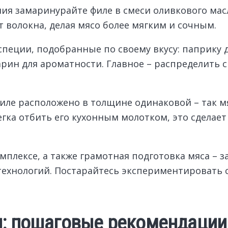
ния замаринурайте филе в смеси оливкового масл
 волокна, делая мясо более мягким и сочным.
 специи, подобранные по своему вкусу: паприку 
рин для ароматности. Главное – распределить 
филе расположено в толщине одинаковой – так 
егка отбить его кухонным молотком, это сделает
плексе, а также грамотная подготовка мяса – за
технологий. Постарайтесь экспериментировать 
я: пошаговые рекомендации