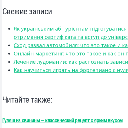
Свежие записи
Як українським абітурієнтам підготуватися
отримання сертифіката та вступ до універ
Сход развал автомобиля: что это такое и 
Онлайн маркетинг: что это такое и как он
Лечение лудомании: как распознать зави
Как научиться играть на фортепиано с нул
Читайте также:
Гуляш из свинины — классический рецепт с ярким вкусом