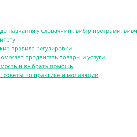
 до навчання у Словаччині: вибір програми, вив
ситету
какие правила регулировки
 помогает продвигать товары и услуги
симость и выбрать помощь
я: советы по практике и мотивации